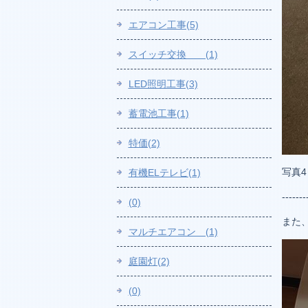
エアコン工事(5)
スイッチ交換 (1)
LED照明工事(3)
蓄電池工事(1)
特価(2)
写真
有機ELテレビ(1)
-------
(0)
また
マルチエアコン (1)
庭園灯(2)
(0)