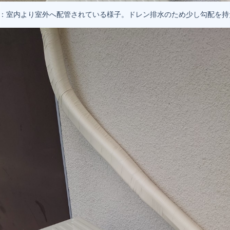
3：室内より室外へ配管されている様子。ドレン排水のため少し勾配を持