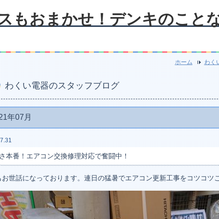
スもおまかせ！デンキのこと
ホーム
わく
わくい電器のスタッフブログ
21年07月
7.31
さ本番！エアコン交換修理対応で奮闘中！
もお世話になっております。連日の猛暑でエアコン更新工事をコツコツ